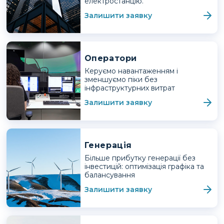
електростанцію.
Залишити заявку
Оператори
Керуємо навантаженням і
зменшуємо піки без
інфраструктурних витрат
Залишити заявку
Генерація
Більше прибутку генерації без
інвестицій: оптимізація графіка та
балансування
Залишити заявку