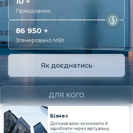
10 +
Приєднаних
86 950 +
Згенеровано МВт
Як доєднатись
ДЛЯ КОГО
Бізнес
Допомагаємо економити й
заробляти через віртуальну