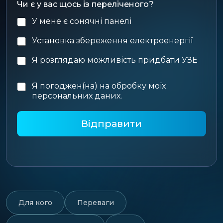
Чи є у вас щось із переліченого?
е
н
У мене є сонячні панелі
н
я
Установка збереження електроенергії
Я розглядаю можливість придбати УЗЕ
Я погоджен(на) на обробку моїх
P
персональних даних.
o
l
Відправити
i
c
y
*
Для кого
Переваги