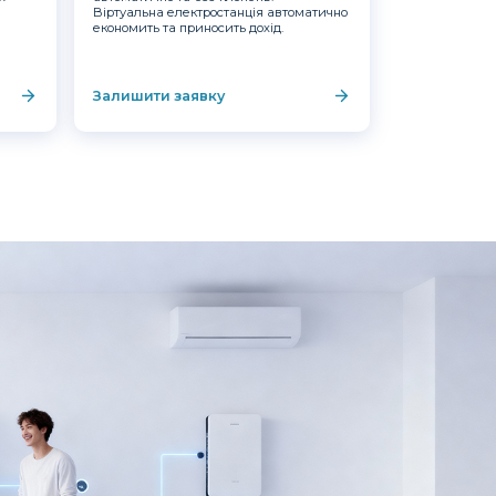
Віртуальна електростанція автоматично
економить та приносить дохід.
Залишити заявку