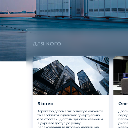
ДЛЯ КОГО
Бізнес
Опе
Агрегатор допомагає бізнесу економити
Допом
та заробляти: підключає до віртуальної
перед
електростанції, оптимізує споживання й
балан
відкриває доступ до ринку
дисба
балансування та продажу надлишків.
наван