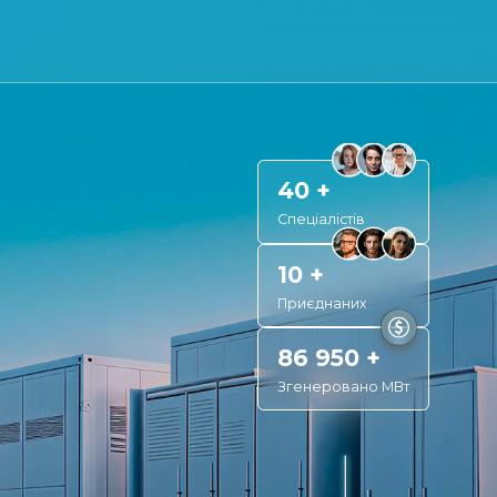
40 +
Спеціалістів
10 +
Приєднаних
86 950 +
Згенеровано МВт