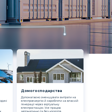
Домогосподарства
Допомагаємо зменшувати витрати на
одачі
електроенергію й заробляти на власній
генерації через віртуальну
електростанцію. Усе працює
х
автоматично та без клопотів.