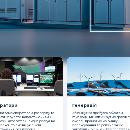
ратори
Генерація
агаємо операторам розподілу та
Збільшуємо прибуток об'єктам
ачі керувати навантаженням і
генерації. Ми оптимізуємо графік п
сом. Агрегатор швидко реагує на
енергії, працюємо на ринку
ланси та зменшує пікові
балансування та допомагаємо
таження без дорогих
заробляти більше – без додаткови