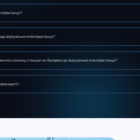
ектростанції?
аді віртуальної електростанції?
ючити сонячну станцію чи батарею до віртуальної електростанції?
троенергії?